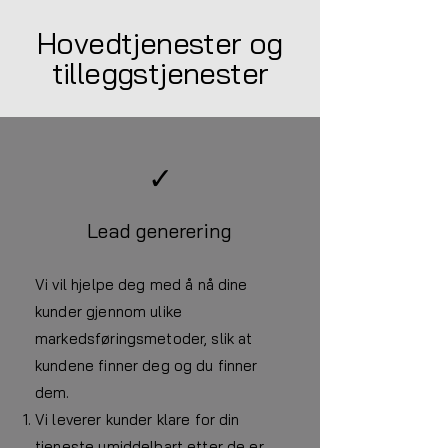
Hovedtjenester og
tilleggstjenester
✓
Lead generering
Vi vil hjelpe deg med å nå dine
kunder gjennom ulike
markedsføringsmetoder, slik at
kundene finner deg og du finner
dem.
Vi leverer kunder klare for din
tjeneste umiddelbart etter de er