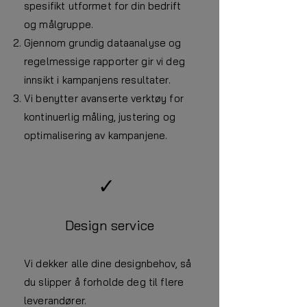
spesifikt utformet for din bedrift
og målgruppe.
Gjennom grundig dataanalyse og
regelmessige rapporter gir vi deg
innsikt i kampanjens resultater.
Vi benytter avanserte verktøy for
kontinuerlig måling, justering og
optimalisering av kampanjene.
✓
Design service
Vi dekker alle dine designbehov, så
du slipper å forholde deg til flere
leverandører.