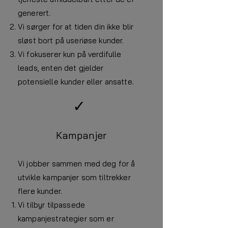
generert.
Vi sørger for at tiden din ikke blir
sløst bort på useriøse kunder.
Vi fokuserer kun på verdifulle
leads, enten det gjelder
potensielle kunder eller ansatte.
✓
Kampanjer
Vi jobber sammen med deg for å
utvikle kampanjer som tiltrekker
flere kunder.
Vi tilbyr tilpassede
kampanjestrategier som er