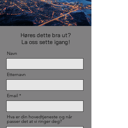
Høres dette bra ut?
La oss sette igang!
Navn
Etternavn
Email
Hva er din hovedtjeneste og når
passer det at vi ringer deg?