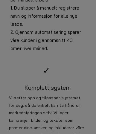
1. Du slipper å manuelt registrere
navn og informasjon for alle nye
leads.
2. Gjennom automatisering sparer
våre kunder i gjennomsnitt 40
timer hver måned.
✓
Komplett system
Vi setter opp og tilpasser systemet
for deg, så du enkelt kan ta hånd om
markedsføringen selv! Vi lager
kampanjer, bilder og tekster som
passer dine ønsker, og inkluderer våre