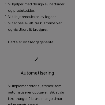
Vi hjelper med design av nettsider
og produktsider.
Vi tilbyr produksjon av logoer.
Vi tar oss av alt fra klistremerker
og visittkort til brosjyrer.
Dette er en tileggstjeneste
✓
Automatisering
Vi implementerer systemer som
automatiserer oppgaver, slik at du
ikke trenger å bruke mange timer
på manuelt arbeid.