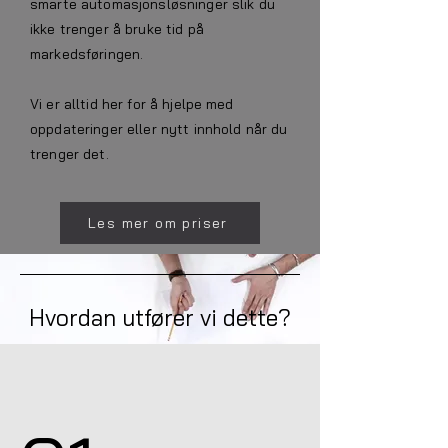
smarte automasjonsløsninger slik du
ikke trenger å bruke tid på
markedsføringen.
Vi er alltid her for å hjelpe med
oppdateringer eller nytt innhold når du
trenger det.
Les mer om priser
Hvordan utfører vi dette?