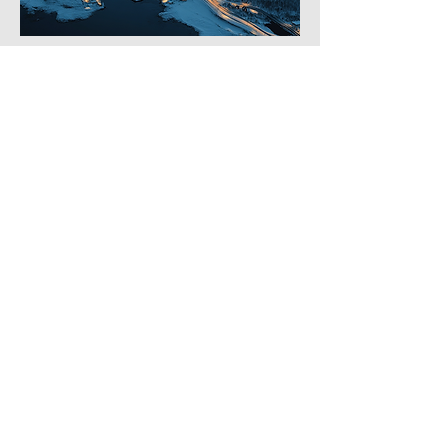
Essential Media
For spørsmål. ta gjerne kontakt på
Mail:
espen@essentialmedia.no
Tlf:
90244492
Brattbakken 64, 9018 Tromsø
Org nr:
933 425 959
©2024 EssentialMedia.no